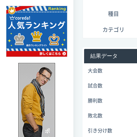
種目
カテゴリ
結果データ
大会数
試合数
勝利数
敗北数
引き分け数