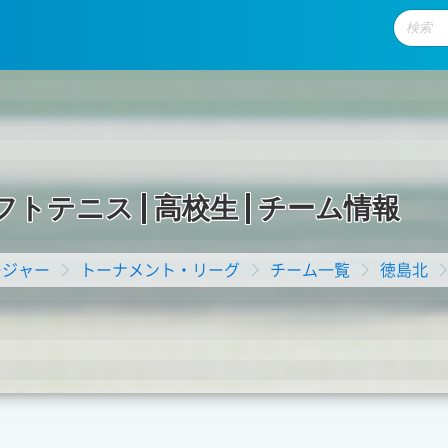
フ
ト
テ
ニ
ス
|
高
校
生
|
チ
ー
ム
情
報
ージャー
トーナメント・リーグ
チーム一覧
徳島北