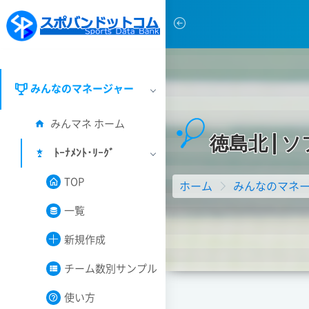
みんなのマネージャー
みんマネ ホーム
徳
島
北
|
ソ
ﾄｰﾅﾒﾝﾄ･ﾘｰｸﾞ
TOP
ホーム
みんなのマネ
一覧
新規作成
チーム数別サンプル
使い方