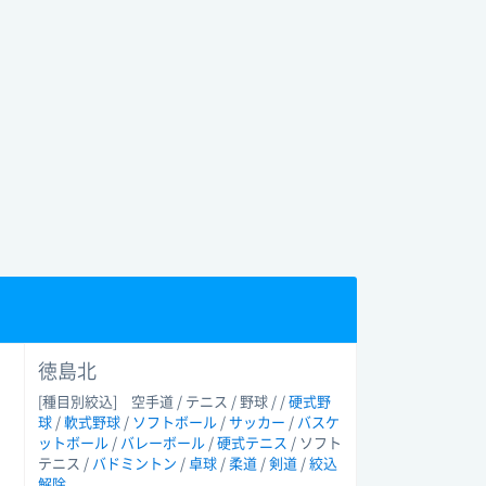
徳島北
[種目別絞込]
空手道 / テニス / 野球 / /
硬式野
球
/
軟式野球
/
ソフトボール
/
サッカー
/
バスケ
ットボール
/
バレーボール
/
硬式テニス
/ ソフト
テニス /
バドミントン
/
卓球
/
柔道
/
剣道
/
絞込
解除