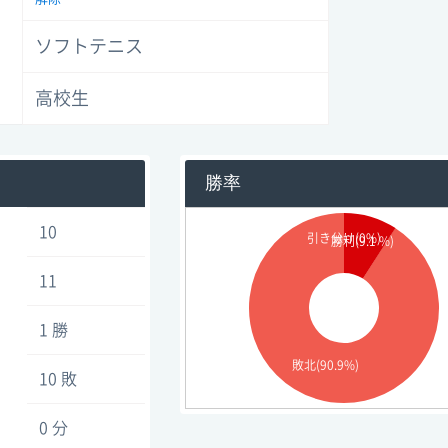
ソフトテニス
高校生
勝率
10
引き分け(0%)
勝利(9.1 %)
11
1 勝
敗北(90.9%)
10 敗
0 分