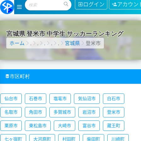
ログイン
アカウン
宮
城
県
登
米
市
中
学
生
サ
ッ
カ
ー
ラ
ン
キ
ン
グ
ホーム
.
.
.
.
.
宮城県
登米市
市区町村
仙台市
石巻市
塩竈市
気仙沼市
白石市
名取市
角田市
多賀城市
岩沼市
登米市
栗原市
東松島市
大崎市
富谷市
蔵王町
七ヶ宿町
大河原町
村田町
柴田町
川崎町