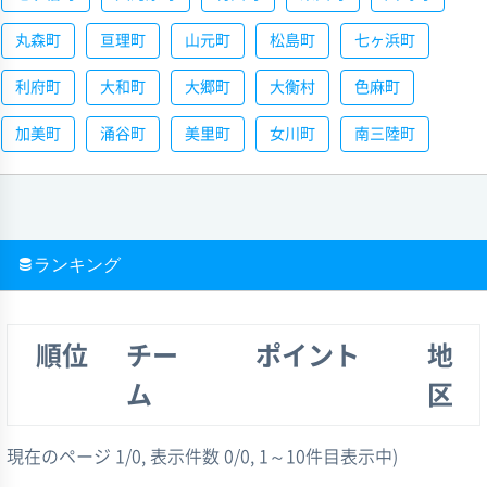
丸森町
亘理町
山元町
松島町
七ヶ浜町
利府町
大和町
大郷町
大衡村
色麻町
加美町
涌谷町
美里町
女川町
南三陸町
ランキング
順位
チー
ポイント
地
ム
区
現在のページ 1/0, 表示件数 0/0, 1～10件目表示中)