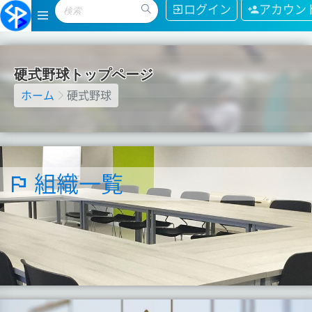
ログイン
アカウン
硬
式
野
球
ト
ッ
プ
ペ
ー
ジ
ホーム
硬式野球
組織一覧