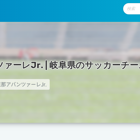
ツ
ァ
ー
レ
J
r
.
|
岐
阜
県
の
サ
ッ
カ
ー
チ
ー
恵那アバンツァーレJr.