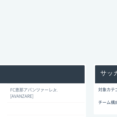
サッ
対象カテ
FC恵那アバンツァーレJr.
[AVANZARE]
チーム構