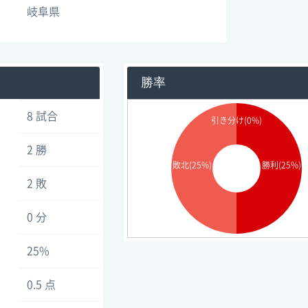
岐阜県
勝率
8 試合
引き分け(0%)
2 勝
敗北(25%)
勝利(25%)
2 敗
0 分
25%
0.5 点