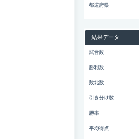
都道府県
結果データ
試合数
勝利数
敗北数
引き分け数
勝率
平均得点