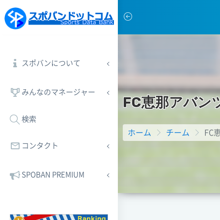
スポバンについて
みんなのマネージャー
F
C
恵
那
ア
バ
ン
検索
ホーム
チーム
FC
コンタクト
SPOBAN PREMIUM