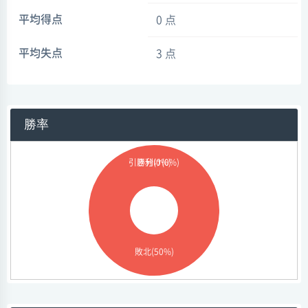
平均得点
0 点
平均失点
3 点
勝率
引き分け(0%)
勝利(0%)
敗北(50%)