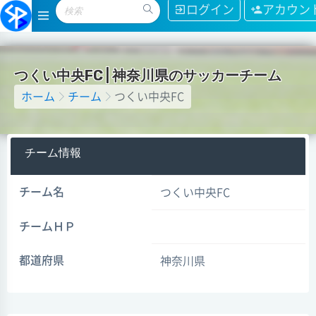
ログイン
アカウン
つ
く
い
中
央
F
C
|
神
奈
川
県
の
サ
ッ
カ
ー
チ
ー
ム
ホーム
チーム
つくい中央FC
チーム情報
チーム名
つくい中央FC
チームＨＰ
都道府県
神奈川県