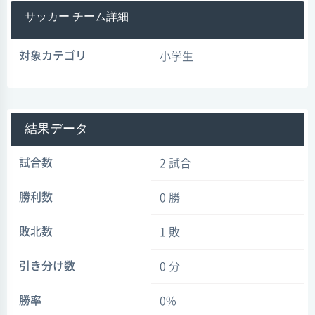
サッカー チーム詳細
対象カテゴリ
小学生
結果データ
試合数
2 試合
勝利数
0 勝
敗北数
1 敗
引き分け数
0 分
勝率
0%