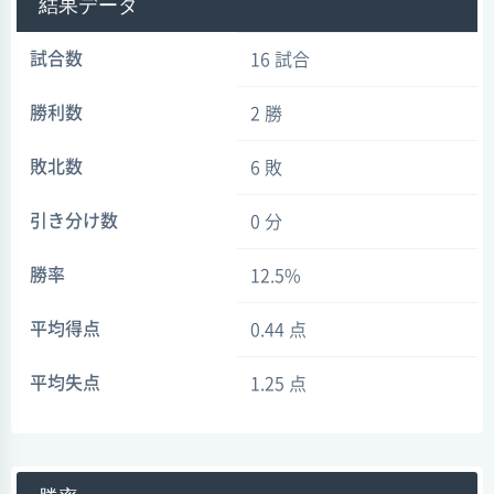
結果データ
試合数
16 試合
勝利数
2 勝
敗北数
6 敗
引き分け数
0 分
勝率
12.5%
平均得点
0.44 点
平均失点
1.25 点