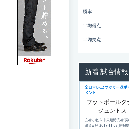
勝率
平均得点
平均失点
新着 試合情報
全日本U-12 サッカー選手権
メント
フットボールク
ジュントス
会場 小佐々中央運動広場[長
試合日時 2017-11-18[情報更新日