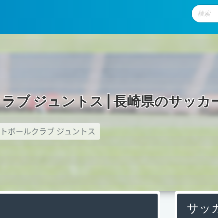
ク
ラ
ブ
ジ
ュ
ン
ト
ス
|
長
崎
県
の
サ
ッ
カ
トボールクラブ ジュントス
サッ