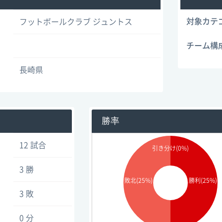
対象カテ
フットボールクラブ ジュントス
チーム構
長崎県
勝率
12 試合
引き分け(0%)
3 勝
敗北(25%)
勝利(25%)
3 敗
0 分