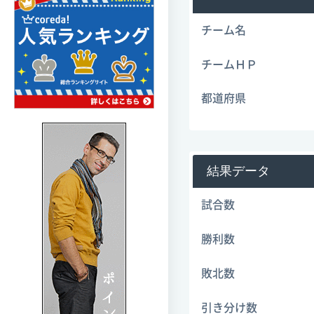
チーム名
チームＨＰ
都道府県
結果データ
試合数
勝利数
敗北数
引き分け数