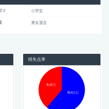
ゴリ
小学生
成
男女混合
得失点率
失点(7)
得点(11)