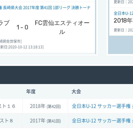
更新日：2020-
 長崎県大会 2017年度 第41回 1部リーグ 決勝トーナ
全日本U-
2018
ラブ
FC雲仙エスティオー
1 - 0
ル
更新日：2020-
崎県佐世保市]
:2020-10-12 13:18:13]
 長崎県大会 2017年度 第41回 1部リーグ 決勝トーナ
ラブ
高田フットボールク
5 - 0
ラブ
年度
大会
崎県佐世保市]
:2020-10-12 13:18:05]
スト１６
2018年
全日本U-12 サッカー選手権
(第42回)
 長崎県大会 2015年度 第39回 1部リーグ 決勝トーナ
スト８
2017年
全日本U-12 サッカー選手権
(第41回)
ラブ
0 - 1
時津北SSS