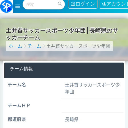
ログイン
アカウン
土
井
首
サ
ッ
カ
ー
ス
ポ
ー
ツ
少
年
団
|
長
崎
県
の
サ
ッ
カ
ー
チ
ー
ム
ホーム
チーム
土井首サッカースポーツ少年団
チーム情報
チーム名
土井首サッカースポーツ少
年団
チームＨＰ
都道府県
長崎県