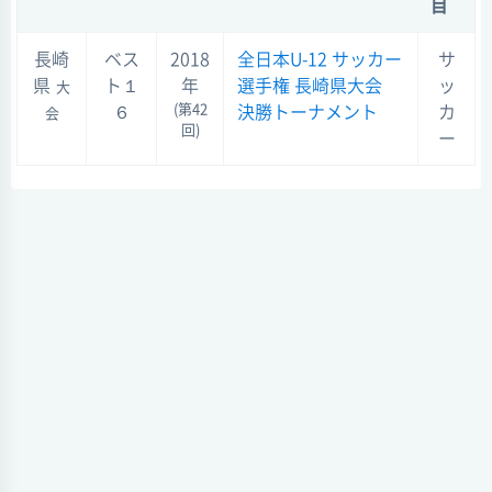
目
長崎
ベス
2018
全日本U-12 サッカー
サ
県
ト１
年
選手権 長崎県大会
ッ
大
(第42
６
決勝トーナメント
カ
会
回)
ー