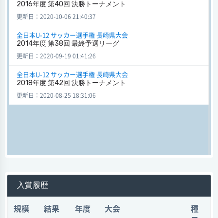
グ 決勝トーナメント
2016年度 第40回 決勝トーナメント
土井首サッカースポーツ
更新日：2020-10-06 21:40:37
0 - 5
V・ファーレン長崎
少年団
会場 とぎつ海と緑の運動公園[長崎県]
全日本U-12 サッカー選手権 長崎県大会
2014年度 第38回 最終予選リーグ
試合日時 2018-11-11[情報更新日:2020-08-25 18:22:20]
更新日：2020-09-19 01:41:26
全日本U-12 サッカー選手権 長崎県大会 2018年度 第42回 1部リー
グ 決勝トーナメント
全日本U-12 サッカー選手権 長崎県大会
2018年度 第42回 決勝トーナメント
土井首サッカースポーツ
1 - 1
深江フットボールクラブ
少年団
ジュニア
(9 - 8)
更新日：2020-08-25 18:31:06
会場 とぎつ海と緑の運動公園[長崎県]
試合日時 2018-11-10[情報更新日:2020-08-25 18:19:50]
入賞履歴
規模
結果
年度
大会
種