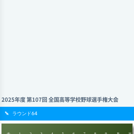
2025年度 第107回 全国高等学校野球選手権大会
ラウンド64
チ
1
2
3
4
5
6
7
8
9
R
H