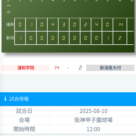
ー
ム
浦和学院
0
1
0
4
3
0
2
4
0
14
新潟産大付
1
0
0
0
0
0
0
0
1
2
浦和学院
14
-
2
新潟産大付
試合情報
試合日
2025-08-10
会場
阪神甲子園球場
開始時間
12:00