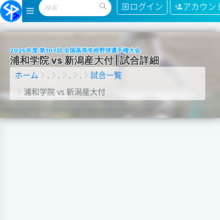
ログイン
アカウン
2025年度 第107回 全国高等学校野球選手権大会
浦
和
学
院
v
s
新
潟
産
大
付
|
試
合
詳
細
ホーム
.
.
.
.
試合一覧
浦和学院 vs 新潟産大付