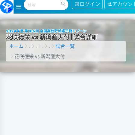
ログイン
アカウン
2024年度 第106回 全国高校野球選手権 Fゾーン
花
咲
徳
栄
v
s
新
潟
産
大
付
|
試
合
詳
細
ホーム
.
.
.
.
試合一覧
花咲徳栄 vs 新潟産大付