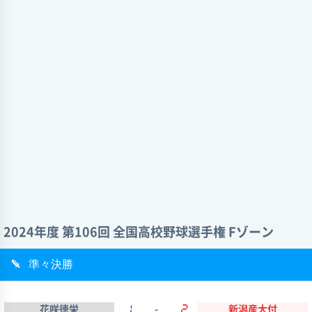
2024年度 第106回 全国高校野球選手権 Fゾーン
準々決勝
花咲徳栄
1
-
2
新潟産大付