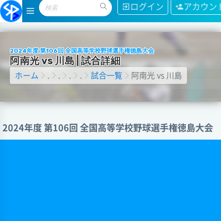
ログイン
アカウン
2024年度 第106回 全国高等学校野球選手権徳島大会
阿
南
光
v
s
川
島
|
試
合
詳
細
ホーム
.
.
.
.
試合一覧
阿南光 vs 川島
2024年度 第106回 全国高等学校野球選手権徳島大会