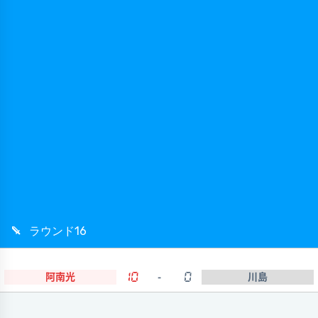
ラウンド16
阿南光
10
-
0
川島