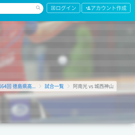
ログイン
アカウント作成
第64回 徳島県高...
試合一覧
阿南光 vs 城西神山