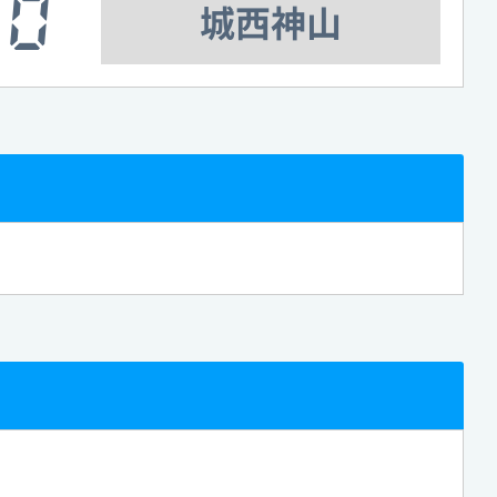
0
城西神山