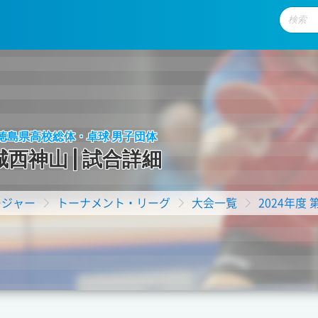
回 徳島県高校総体・卓球 男子団体
城
西
神
山
|
試
合
詳
細
ージャー
トーナメント・リーグ
大会一覧
2024年度 