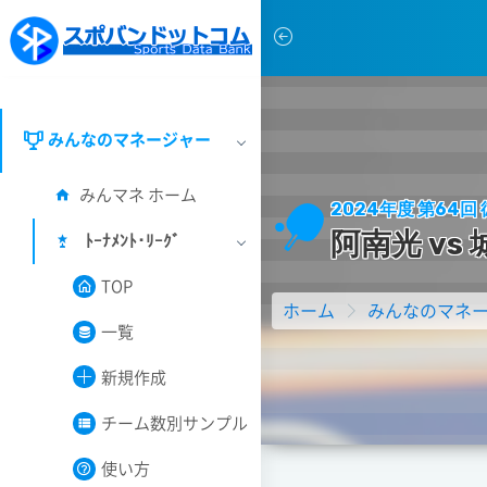
みんなのマネージャー
みんマネ ホーム
2024年度 第64
阿
南
光
v
s
ﾄｰﾅﾒﾝﾄ･ﾘｰｸﾞ
TOP
ホーム
みんなのマネ
一覧
新規作成
チーム数別サンプル
使い方