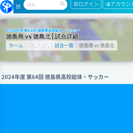
ログイン
アカウン
2024年度 第64回 徳島県高校総体・サッカー
徳
島
商
v
s
徳
島
北
|
試
合
詳
細
ホーム
.
.
.
.
試合一覧
徳島商 vs 徳島北
2024年度 第64回 徳島県高校総体・サッカー