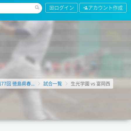
ログイン
アカウント作成
第77回 徳島県春...
試合一覧
生光学園 vs 富岡西