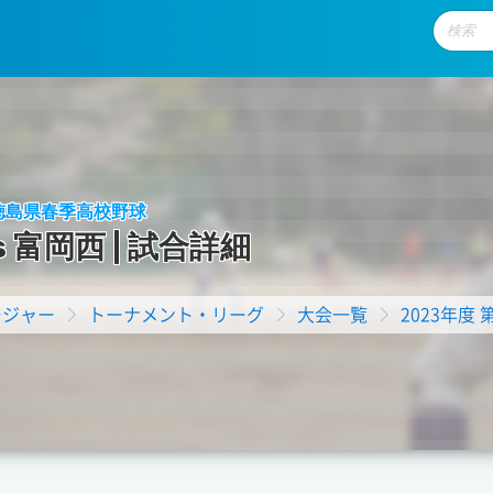
回 徳島県春季高校野球
s
富
岡
西
|
試
合
詳
細
ージャー
トーナメント・リーグ
大会一覧
2023年度 