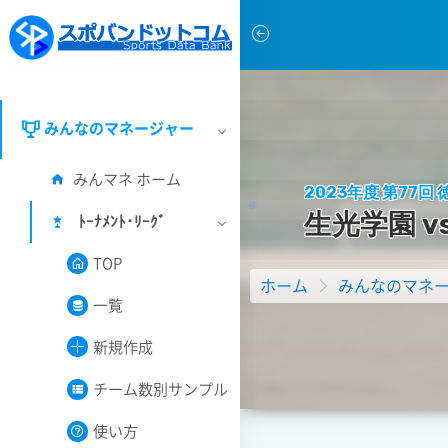
みんなのマネージャー
みんマネ ホーム
2023年度 第77
生
光
学
園
v
ﾄｰﾅﾒﾝﾄ･ﾘｰｸﾞ
TOP
ホーム
みんなのマネ
一覧
新規作成
チーム数別サンプル
使い方