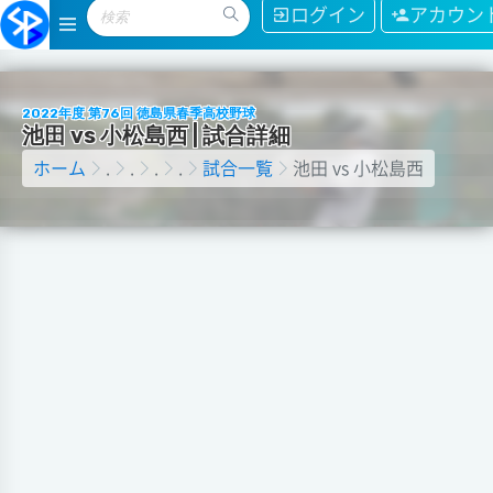
ログイン
アカウン
2022年度 第76回 徳島県春季高校野球
池
田
v
s
小
松
島
西
|
試
合
詳
細
ホーム
.
.
.
.
試合一覧
池田 vs 小松島西