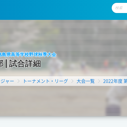
回 徳島県高等学校野球秋季大会
部
|
試
合
詳
細
ージャー
トーナメント・リーグ
大会一覧
2022年度 