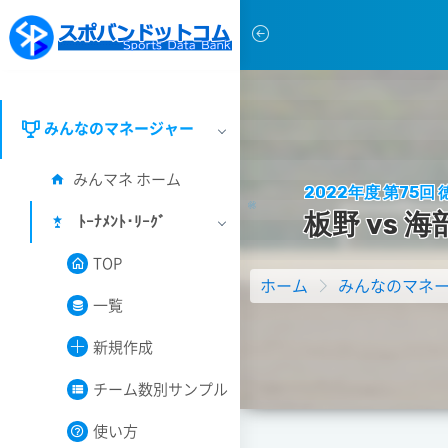
みんなのマネージャー
みんマネ ホーム
2022年度 第75
板
野
v
s
海
ﾄｰﾅﾒﾝﾄ･ﾘｰｸﾞ
TOP
ホーム
みんなのマネ
一覧
新規作成
チーム数別サンプル
使い方