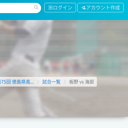
ログイン
アカウント作成
第75回 徳島県高...
試合一覧
板野 vs 海部