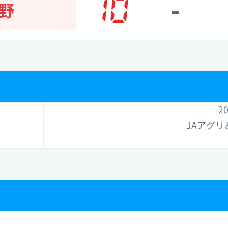
10
-
野
20
JAアグ