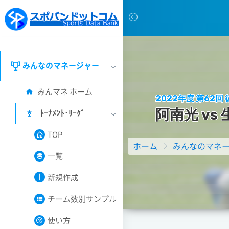
みんなのマネージャー
みんマネ ホーム
2022年度 第62
阿
南
光
v
s
ﾄｰﾅﾒﾝﾄ･ﾘｰｸﾞ
TOP
ホーム
みんなのマネ
一覧
新規作成
チーム数別サンプル
使い方