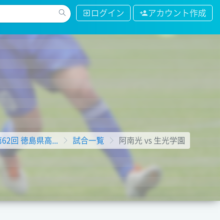
ログイン
アカウント作成
第62回 徳島県高...
試合一覧
阿南光 vs 生光学園