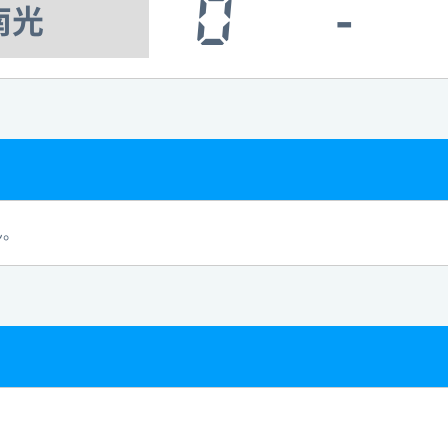
0
-
南光
ん。