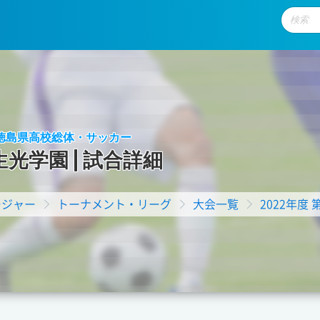
回 徳島県高校総体・サッカー
生
光
学
園
|
試
合
詳
細
ージャー
トーナメント・リーグ
大会一覧
2022年度 