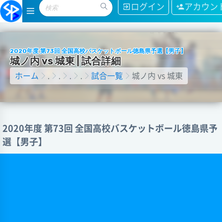
ログイン
アカウン
2020年度 第73回 全国高校バスケットボール徳島県予選【男子】
城
ノ
内
v
s
城
東
|
試
合
詳
細
ホーム
.
.
.
.
試合一覧
城ノ内 vs 城東
2020年度 第73回 全国高校バスケットボール徳島県予
選【男子】