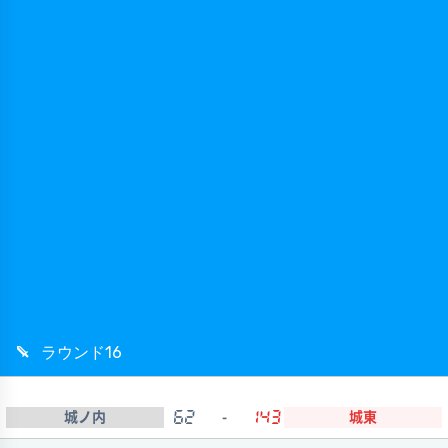
ラウンド16
城ノ内
62
-
143
城東