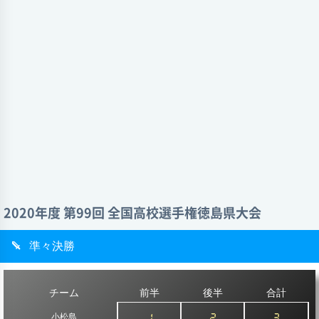
2020年度 第99回 全国高校選手権徳島県大会
準々決勝
チーム
前半
後半
合計
小松島
1
2
3