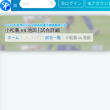
ログイン
アカウン
2020年度 第99回 全国高校選手権徳島県大会
小
松
島
v
s
池
田
|
試
合
詳
細
ホーム
.
.
.
.
試合一覧
小松島 vs 池田