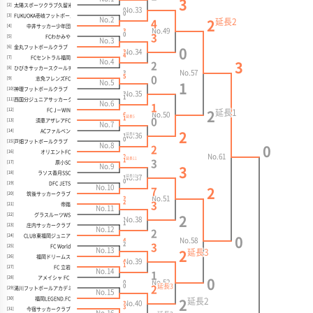
3
太陽スポーツクラブ久留米
[2]
No.33
0
0
FUKUOKA壱岐フットボールクラブ
[3]
No.2
延長
2
4
2
中井サッカー少年団
[4]
No.49
3
0
3
FCわかみや
[5]
No.3
金丸フットボールクラブ
[6]
0
No.34
3
4
FCセントラル福岡
[7]
No.4
2
3
ひびきサッカースクールチャレンジコース
[8]
No.57
3
5
0
志免フレンズFC
[9]
No.5
1
神理フットボールクラブ
[10]
No.35
3
1
西国分ジュニアサッカークラブ
[11]
No.6
1
FC J－WIN
[12]
延長
1
2
No.50
6
延長
5
1
0
須恵アザレアFC
[13]
No.7
ACファルベン
[14]
2
延長
No.36
4
1
0
戸畑フットボールクラブ
[15]
No.8
2
0
オリエントFC
[16]
No.61
2
延長
11
1
3
原小SC
[17]
No.9
3
ラソス香月SSC
[18]
延長
No.37
10
1
0
DFC JETS
[19]
No.10
7
2
筑後サッカークラブ
[20]
No.51
3
2
3
帝踏
[21]
No.11
グラスルーツWS
[22]
2
No.38
1
1
庄内サッカークラブ
[23]
No.12
2
CLUB東福岡ジュニア
[24]
0
No.58
4
2
3
FC World
[25]
No.13
延長
3
2
福岡ドリームス
[26]
No.39
4
1
FC 立岩
[27]
No.14
1
アメイシャ FC
[28]
0
No.52
0
0
延長
3
2
湯川フットボールアカデミー
[29]
No.15
福岡LEGEND.FC
[30]
延長
2
2
No.40
3
3
今宿サッカークラブ
[31]