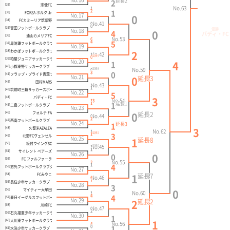
No.16
延長
2
2
宗像FC
[32]
No.63
1
2
1
FORZA ボルク Jr
[33]
No.17
0
FCカミーリア筑紫野
[34]
No.41
0
0
宮田フットボールクラブ
[35]
優勝
No.18
4
0
バディ・FC
油山カメリアFC
[36]
No.53
6
4
5
周防灘フットボールクラブ
[37]
No.19
わかばフットボールクラブジュニア
[38]
2
No.42
1
延長
9
0
粕屋ジュニアサッカークラブ
[39]
No.20
1
4
小郡東野サッカークラブ
[40]
延長
No.59
8
0
3
0
フラップ・プライド青葉フットボールクラブ
[41]
No.21
延長
3
0
田村MARS
[42]
No.43
1
1
筑前町三輪サッカースポーツ少年団
[43]
No.22
5
バディ・FC
[44]
3
No.54
13
1
延長
1
1
二島フットボールクラブ
[45]
No.23
フォルテ FA
[46]
延長
2
0
No.44
0
2
西南フットボールクラブ
[47]
No.24
延長
3
1
久留米AZALEA
[48]
3
No.62
1
延長
2
1
3
北野FCヴェンセル
[49]
No.25
延長
8
1
板付ウイングSC
[50]
延長
No.45
0
1
1
サイレント ベアーズ
[51]
No.26
0
0
FC ファルファーラ
[52]
No.55
2
1
4
志免フットボールクラブジュニア
[53]
No.27
FCみやこ
[54]
延長
7
1
No.46
6
7
長住少年サッカークラブ
[55]
No.28
3
マイティー大牟田
[56]
0
No.60
1
4
4
春日イーグルスフットボールクラブ
[57]
No.29
延長
2
2
川崎FC
[58]
No.47
0
2
石丸福重少年サッカークラブ
[59]
No.30
1
大川東フットボールクラブ
[60]
1
No.56
4
0
1
水洗少年サッカークラブ
[61]