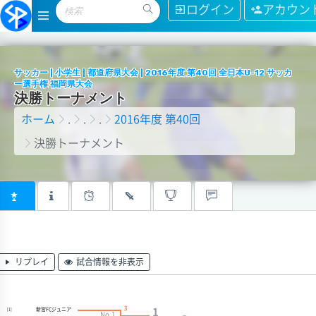
ログイン
アカウン
サッカー | 小学生 | 都道府県大会 | 2016年度 第40回 全日本U-12 サッカ
ー選手権 福岡県大会
決
勝
ト
ー
ナ
メ
ン
ト
ホーム
.
.
.
2016年度 第40回
決勝トーナメント
リプレイ
試合情報を非表示
3
新宮FCジュニア
1
[1]
No.1