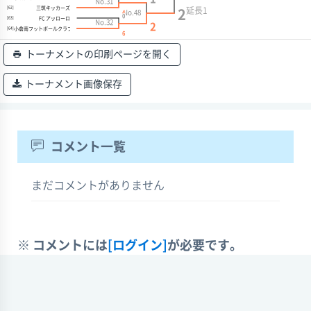
No.31
三筑キッカーズ
[62]
延長
1
2
No.48
4
0
FC アッローロ
[63]
No.32
2
小倉南フットボールクラブジュニア
[64]
6
トーナメントの印刷ページを開く
トーナメント画像保存
コメント一覧
まだコメントがありません
※ コメントには
[ログイン]
が必要です。