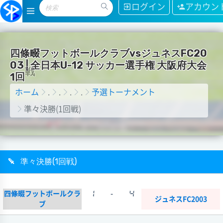
ログイン
アカウン
四
條
畷
フ
ッ
ト
ボ
ー
ル
ク
ラ
ブ
v
s
ジ
ュ
ネ
ス
F
C
2
0
0
3
|
全
日
本
U
-
1
2
サ
ッ
カ
ー
選
手
権
大
阪
府
大
会
1
回
戦
ホーム
.
.
.
.
予選トーナメント
準々決勝(1回戦)
準々決勝(1回戦)
四條畷フットボールクラ
1
-
4
ジュネスFC2003
ブ