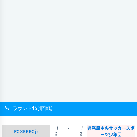
ラウンド16(1回戦)
1
-
1
各務原中央サッカースポ
FC XEBEC jr
2
3
ーツ少年団