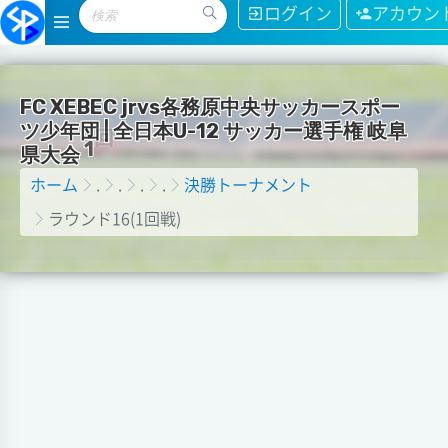
ログイン
アカウン
F
C
X
E
B
E
C
j
r
v
s
各
務
原
中
央
サ
ッ
カ
ー
ス
ポ
ー
ツ
少
年
団
|
全
日
本
U
-
1
2
サ
ッ
カ
ー
選
手
権
岐
阜
戦
県
大
会
1
回
ホーム
.
.
.
.
決勝トーナメント
ラウンド16(1回戦)