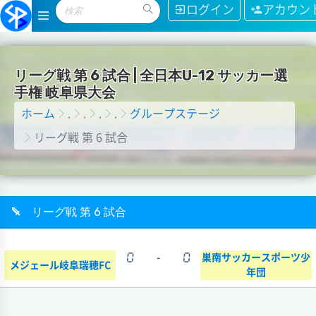
ログイン
アカウン
リ
ー
グ
戦
第
6
試
合
|
全
日
本
U
-
1
2
サ
ッ
カ
ー
選
手
権
岐
阜
県
大
会
ホーム
.
.
.
.
グループステージ
リーグ戦 第 6 試合
リーグ戦 第 6 試合
0
-
0
巣南サッカースポーツ少
メジェール岐阜瑞穂FC
年団