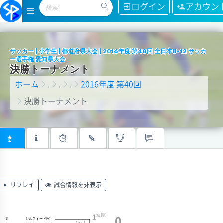
ログイン
アカウン
サッカー | 小学生 | 都道府県大会 | 2016年度 第40回 全日本U-12 サッカ
ー選手権 愛知県大会
決
勝
ト
ー
ナ
メ
ン
ト
ホーム
.
.
.
2016年度 第40回
決勝トーナメント
リプレイ
試合情報を非表示
延長
0
1
0
シルフィードFC
[1]
No.1