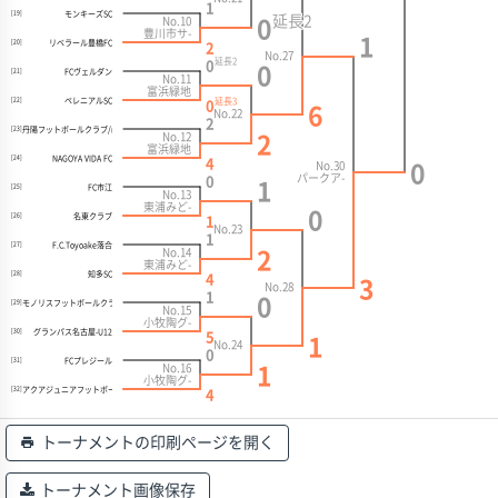
1
モンキーズSC
[19]
延長
2
No.10
0
豊川市サ-
1
リベラール豊橋FC
[20]
2
No.27
延長
2
0
0
FCヴェルダン
[21]
No.11
富浜緑地
延長
ペレニアルSC
3
[22]
0
6
No.22
2
丹陽フットボールクラブ/rabona一宮
[23]
No.12
2
富浜緑地
NAGOYA VIDA FC
[24]
4
No.30
0
パークア-
0
1
FC市江
[25]
No.13
東浦みど-
0
名東クラブ
[26]
1
No.23
1
F.C.Toyoake落合
[27]
No.14
2
東浦みど-
知多SC
[28]
4
3
No.28
1
0
モノリスフットボールクラブ
[29]
No.15
小牧陶グ-
グランパス名古屋-U12
[30]
5
1
No.24
0
FCプレジール
[31]
No.16
1
小牧陶グ-
アクアジュニアフットボールクラブ春日井
[32]
4
トーナメントの印刷ページを開く
トーナメント画像保存