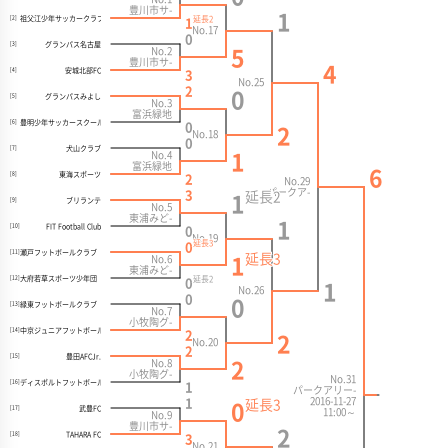
豊川市サ-
1
祖父江少年サッカークラブ
延長
2
[2]
1
No.17
0
グランパス名古屋
[3]
No.2
5
豊川市サ-
4
安城北部FC
[4]
3
No.25
2
0
グランパスみよし
[5]
No.3
富浜緑地
豊明少年サッカースクール
[6]
0
2
No.18
0
犬山クラブ
[7]
No.4
1
富浜緑地
6
東海スポーツ
[8]
2
No.29
パークア-
3
延長
2
1
ブリランテ
[9]
No.5
東浦みど-
1
FIT Football Club
[10]
0
No.19
延長
3
0
瀬戸フットボールクラブ
[11]
延長
3
No.6
1
東浦みど-
大府若草スポーツ少年団
延長
2
[12]
0
1
No.26
0
0
緑東フットボールクラブ
[13]
No.7
小牧陶グ-
中京ジュニアフットボールクラブ
[14]
2
2
No.20
2
豊田AFCJr.
[15]
No.8
2
小牧陶グ-
No.31
ディスポルトフットボールクラブ
[16]
1
パークアリー-
2016-11-27
1
延長
3
0
武豊FC
[17]
11:00～
No.9
豊川市サ-
2
優勝
TAHARA FC
[18]
3
東海スポーツ
No.21