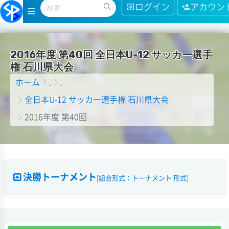
ログイン
アカウン
2
0
1
6
年
度
第
4
0
回
全
日
本
U
-
1
2
サ
ッ
カ
ー
選
手
権
石
川
県
大
会
ホーム
.
.
全日本U-12 サッカー選手権 石川県大会
2016年度 第40回
決勝トーナメント
[組合形式：トーナメント 形式]