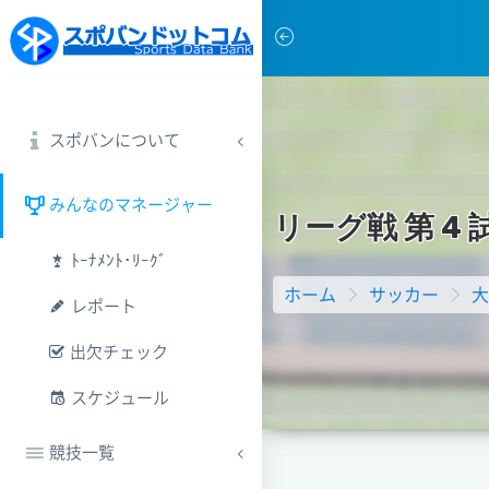
スポバンについて
みんなのマネージャー
リ
ー
グ
戦
第
4
ﾄｰﾅﾒﾝﾄ･ﾘｰｸﾞ
ホーム
サッカー
大
レポート
出欠チェック
スケジュール
競技一覧