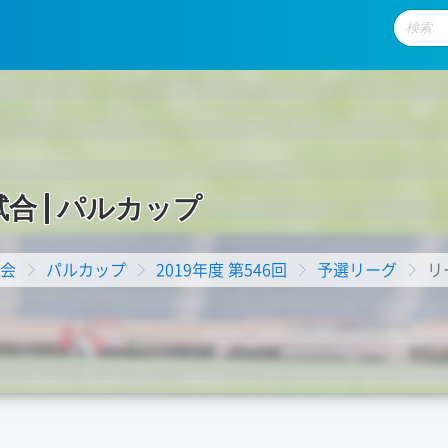
試
合
|
パ
ル
カ
ッ
プ
会
パルカップ
2019年度 第546回
予選リーグ
リ