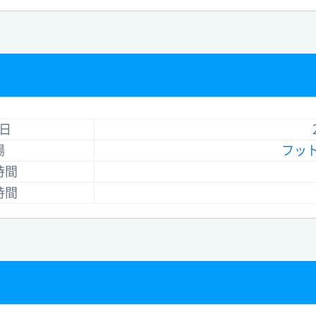
日
場
フッ
時間
時間