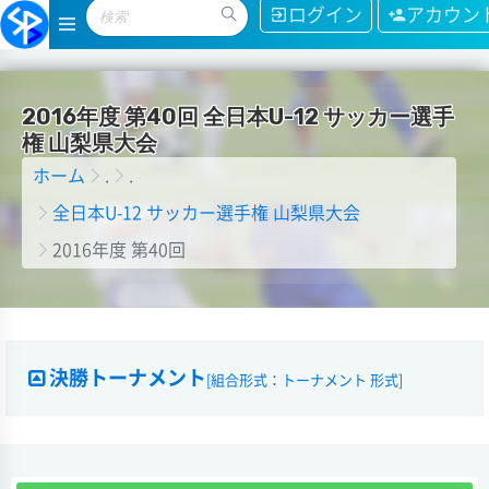
ログイン
アカウン
2
0
1
6
年
度
第
4
0
回
全
日
本
U
-
1
2
サ
ッ
カ
ー
選
手
権
山
梨
県
大
会
ホーム
.
.
全日本U-12 サッカー選手権 山梨県大会
2016年度 第40回
決勝トーナメント
[組合形式：トーナメント 形式]