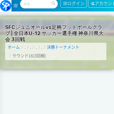
ログイン
アカウン
S
F
C
ジ
ュ
ニ
オ
ー
ル
v
s
足
柄
フ
ッ
ト
ボ
ー
ル
ク
ラ
ブ
|
全
日
本
U
-
1
2
サ
ッ
カ
ー
選
手
権
神
奈
川
県
大
会
3
回
戦
ホーム
.
.
.
.
決勝トーナメント
ラウンド16(3回戦)