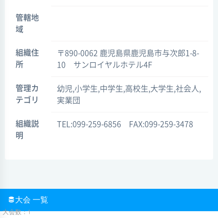
管轄地
域
組織住
〒890-0062 鹿児島県鹿児島市与次郎1-8-
所
10 サンロイヤルホテル4F
管理カ
幼児,小学生,中学生,高校生,大学生,社会人,
テゴリ
実業団
組織説
TEL:099-259-6856 FAX:099-259-3478
明
大会 一覧
大会数：1