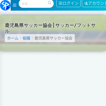
ログイン
アカウン
鹿
児
島
県
サ
ッ
カ
ー
協
会
|
サ
ッ
カ
ー
/
フ
ッ
ト
サ
ル
ホーム
組織
鹿児島県サッカー協会